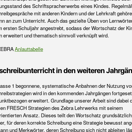
ungsstand des Schriftspracherwerbs eines Kindes. Regelmä
reibgespräche mit anderen Kindern und der Lehrkraft gehör
nn an zum Unterricht. Auch das gezielte Üben von Lernwörte
im ersten Schuljahr angestrebt, sodass der Wortschatz der Ki
n erweitert und thematisch sinnvoll verknüpft wird.
 ZEBRA
Anlauttabelle
schreibunterricht in den weiteren Jahrgä
lasse 1 begonnene, systematische Anbahnen der Nutzung vo
reibstrategien wird in den kommenden Jahrgängen fortgeset
nktbezogen erweitert. Grundlage unserer Arbeit sind dabei d
ten FRESCH Strategien des Zebra Lehrwerks mit seinem
rientierten Ansatz. Dieses teilt den Wortschatz grundsätzlich
er, für deren korrekte Schreibung eine Strategie bewusst an
ann und Merkwörter, deren Schreibung sich nicht ableiten läs