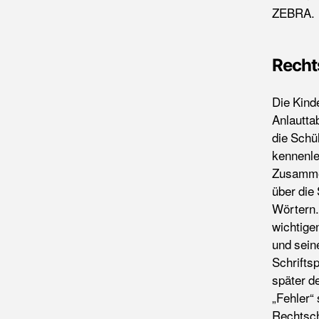
ZEBRA.
Recht
Die Kinde
Anlautta
die Schü
kennenle
Zusamme
über die
Wörtern.
wichtige
und sein
Schrifts
später d
„Fehler“
Rechtsch