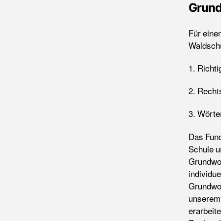
Grund
Für eine
Waldschu
1. Richt
2. Recht
3. Wörte
Das Fund
Schule u
Grundwor
individu
Grundwor
unserem 
erarbeit