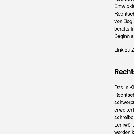
Entwickl
Rechtsch
von Begi
bereits 
Beginn a
Link zu
Recht
Das in K
Rechtsch
schwerpu
erweiter
schreibo
Lernwört
werden k