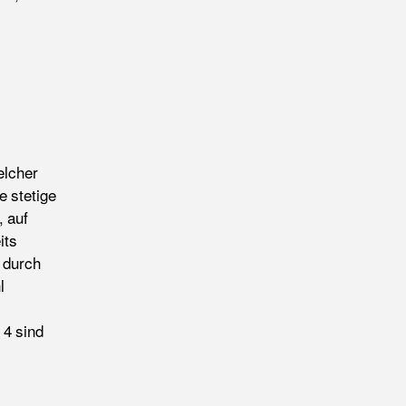
elcher
e stetige
 auf
its
 durch
l
 4 sind