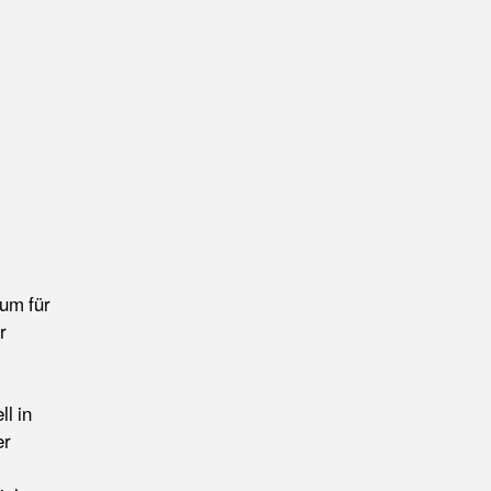
um für
r
l in
er