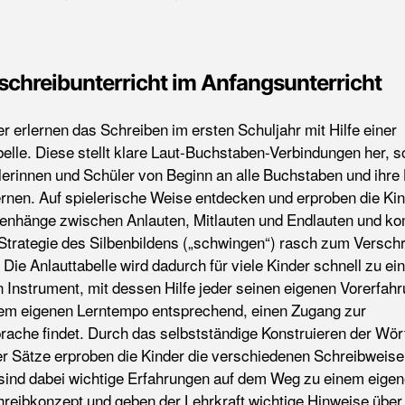
schreibunterricht im Anfangsunterricht
r erlernen das Schreiben im ersten Schuljahr mit Hilfe einer
belle. Diese stellt klare Laut-Buchstaben-Verbindungen her, 
lerinnen und Schüler von Beginn an alle Buchstaben und ihre
rnen. Auf spielerische Weise entdecken und erproben die Kin
nhänge zwischen Anlauten, Mitlauten und Endlauten und k
 Strategie des Silbenbildens („schwingen“) rasch zum Verschr
 Die Anlauttabelle wird dadurch für viele Kinder schnell zu e
n Instrument, mit dessen Hilfe jeder seinen eigenen Vorerfah
em eigenen Lerntempo entsprechend, einen Zugang zur
prache findet. Durch das selbstständige Konstruieren der Wör
er Sätze erproben die Kinder die verschiedenen Schreibweise
 sind dabei wichtige Erfahrungen auf dem Weg zu einem eige
reibkonzept und geben der Lehrkraft wichtige Hinweise über