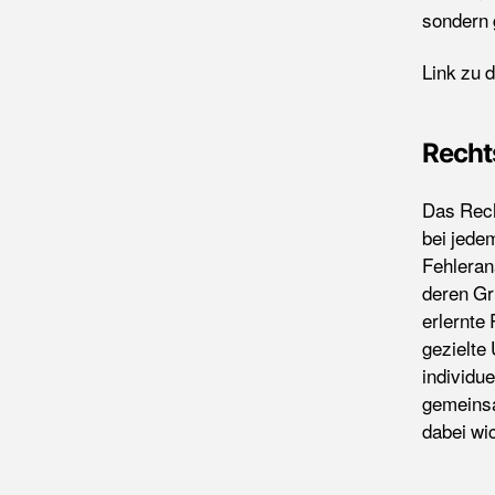
sondern 
Link zu 
Recht
Das Rech
bei jedem
Fehleran
deren Gr
erlernte
gezielte
individu
gemeinsa
dabei wi