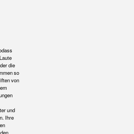
sodass
 Laute
der die
ommen so
iften von
inem
rungen
ter und
n. Ihre
nen
 den