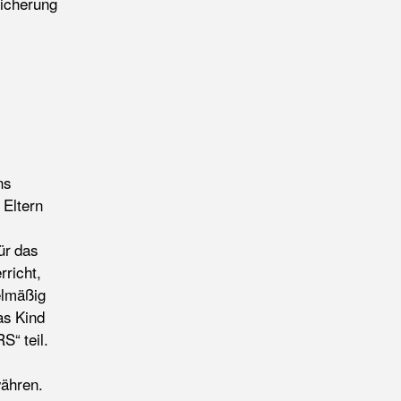
Sicherung
ns
 Eltern
ür das
rricht,
elmäßig
as Kind
S“ teil.
währen.