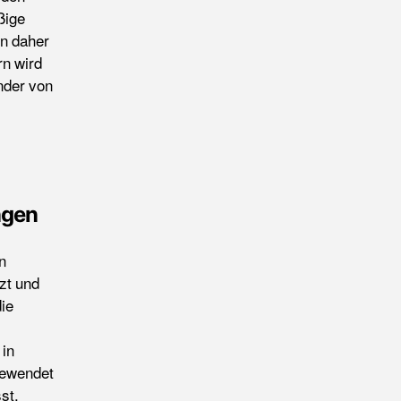
ßige
en daher
rn wird
nder von
ngen
n
zt und
ie
 in
gewendet
st,