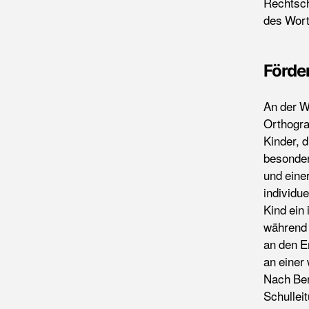
Rechtsch
des Wort
Förde
An der W
Orthogra
Kinder, 
besonder
und eine
individue
Kind ein 
während 
an den E
an einer 
Nach Ber
Schullei