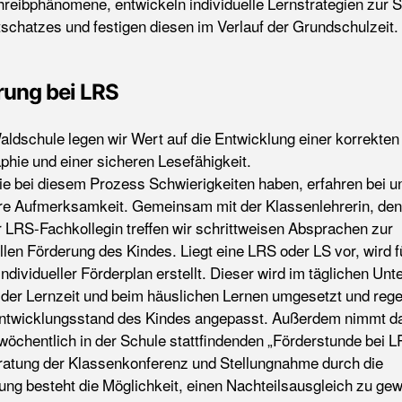
reibphänomene, entwickeln individuelle Lernstrategien zur 
schatzes und festigen diesen im Verlauf der Grundschulzeit.
rung bei LRS
aldschule legen wir Wert auf die Entwicklung einer korrekten
phie und einer sicheren Lesefähigkeit.
die bei diesem Prozess Schwierigkeiten haben, erfahren bei u
e Aufmerksamkeit. Gemeinsam mit der Klassenlehrerin, den
r LRS-Fachkollegin treffen wir schrittweisen Absprachen zur
llen Förderung des Kindes. Liegt eine LRS oder LS vor, wird f
individueller Förderplan erstellt. Dieser wird im täglichen Unte
der Lernzeit und beim häuslichen Lernen umgesetzt und reg
ntwicklungsstand des Kindes angepasst. Außerdem nimmt d
wöchentlich in der Schule stattfindenden „Förderstunde bei LR
atung der Klassenkonferenz und Stellungnahme durch die
tung besteht die Möglichkeit, einen Nachteilsausgleich zu ge