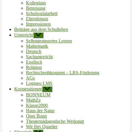
Kollegium
Betreuung
Schulsozialarbeit
Elternlotsen
Impressionen
Beiträge aus dem Schulleben
Unterricht
Untermenü
anzeigen
Selbstgesteuertes Lernen
Mathematik
Deutsch
Sachunterricht
Englisch
Religion
Rechtschreibkonzept – LRS-Förderung
AGs
Logineo LMS
Kooperationen
Untermenü
anzeigen
BONNEUM
MathZe
Klasse2000
Haus der Natur
Oper Bonn
Theaterpädagogische Werkstatt
Wir fürs Quartier