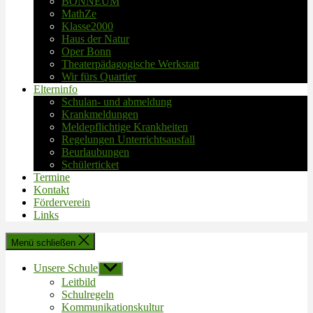
BONNEUM
MathZe
Klasse2000
Haus der Natur
Oper Bonn
Theaterpädagogische Werkstatt
Wir fürs Quartier
Elterninfo
Schulan- und abmeldung
Krankmeldungen
Meldepflichtige Krankheiten
Regelungen Unterrichtsausfall
Beurlaubungen
Schülerticket
Termine
Kontakt
Förderverein
Links
Menü schließen
Unsere Schule
Untermenü
anzeigen
Leitbild
Schulregeln
Kommunikationskultur