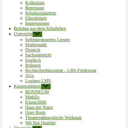
Kollegium
Betreuung
Schulsozialarbeit
Elternlotsen
Impressionen
Beiträge aus dem Schulleben
Unterricht
Untermenü
anzeigen
Selbstgesteuertes Lernen
Mathematik
Deutsch
Sachunterricht
Englisch
Religion
Rechtschreibkonzept – LRS-Förderung
AGs
Logineo LMS
Kooperationen
Untermenü
anzeigen
BONNEUM
MathZe
Klasse2000
Haus der Natur
Oper Bonn
Theaterpädagogische Werkstatt
Wir fürs Quartier