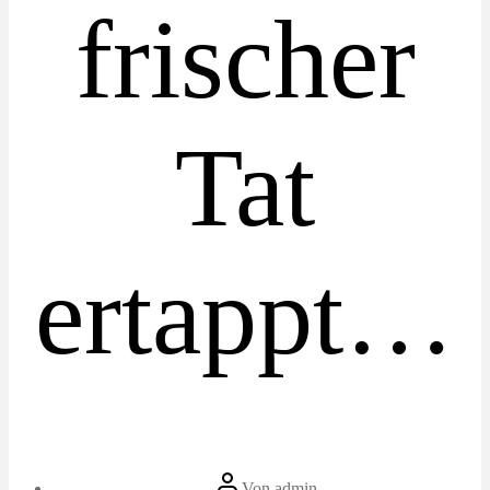
frischer
Tat
ertappt…
Beitragsautor
Von
admin