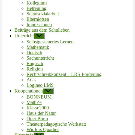
Kollegium
Betreuung
Schulsozialarbeit
Elternlotsen
Impressionen
Beiträge aus dem Schulleben
Unterricht
Untermenü
anzeigen
Selbstgesteuertes Lernen
Mathematik
Deutsch
Sachunterricht
Englisch
Religion
Rechtschreibkonzept – LRS-Förderung
AGs
Logineo LMS
Kooperationen
Untermenü
anzeigen
BONNEUM
MathZe
Klasse2000
Haus der Natur
Oper Bonn
Theaterpädagogische Werkstatt
Wir fürs Quartier