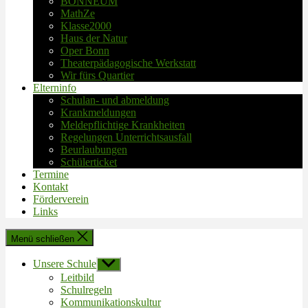
BONNEUM
MathZe
Klasse2000
Haus der Natur
Oper Bonn
Theaterpädagogische Werkstatt
Wir fürs Quartier
Elterninfo
Schulan- und abmeldung
Krankmeldungen
Meldepflichtige Krankheiten
Regelungen Unterrichtsausfall
Beurlaubungen
Schülerticket
Termine
Kontakt
Förderverein
Links
Menü schließen
Unsere Schule
Untermenü
anzeigen
Leitbild
Schulregeln
Kommunikationskultur