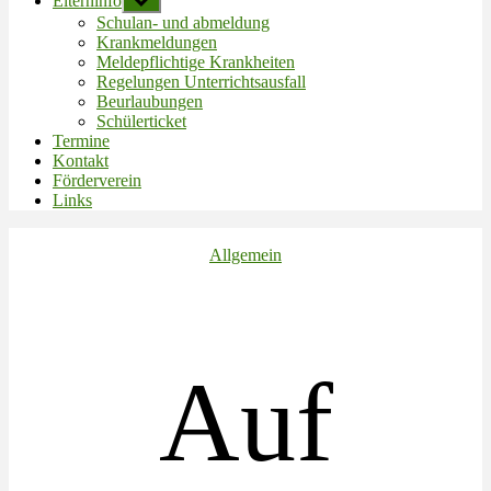
Elterninfo
Untermenü
anzeigen
Schulan- und abmeldung
Krankmeldungen
Meldepflichtige Krankheiten
Regelungen Unterrichtsausfall
Beurlaubungen
Schülerticket
Termine
Kontakt
Förderverein
Links
Kategorien
Allgemein
Auf