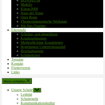
BONNEUM
MathZe
Klasse2000
Haus der Natur
Oper Bonn
Theaterpädagogische Werkstatt
Wir fürs Quartier
Elterninfo
Schulan- und abmeldung
Krankmeldungen
Meldepflichtige Krankheiten
Regelungen Unterrichtsausfall
Beurlaubungen
Schülerticket
Termine
Kontakt
Förderverein
Links
Menü schließen
Unsere Schule
Untermenü
anzeigen
Leitbild
Schulregeln
Kommunikationskultur