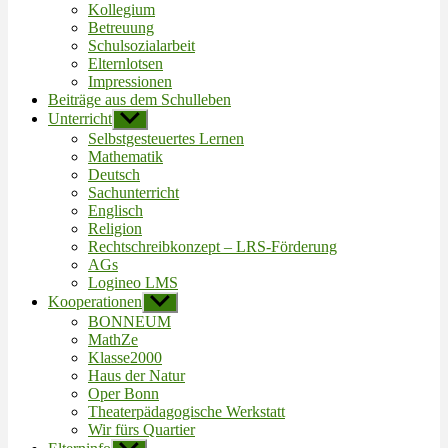
Kollegium
Betreuung
Schulsozialarbeit
Elternlotsen
Impressionen
Beiträge aus dem Schulleben
Unterricht
Untermenü
anzeigen
Selbstgesteuertes Lernen
Mathematik
Deutsch
Sachunterricht
Englisch
Religion
Rechtschreibkonzept – LRS-Förderung
AGs
Logineo LMS
Kooperationen
Untermenü
anzeigen
BONNEUM
MathZe
Klasse2000
Haus der Natur
Oper Bonn
Theaterpädagogische Werkstatt
Wir fürs Quartier