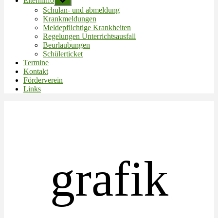
Elterninfo
Untermenü
anzeigen
Schulan- und abmeldung
Krankmeldungen
Meldepflichtige Krankheiten
Regelungen Unterrichtsausfall
Beurlaubungen
Schülerticket
Termine
Kontakt
Förderverein
Links
grafik