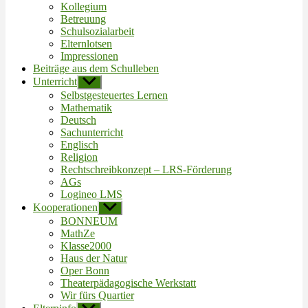
Kollegium
Betreuung
Schulsozialarbeit
Elternlotsen
Impressionen
Beiträge aus dem Schulleben
Unterricht
Untermenü
anzeigen
Selbstgesteuertes Lernen
Mathematik
Deutsch
Sachunterricht
Englisch
Religion
Rechtschreibkonzept – LRS-Förderung
AGs
Logineo LMS
Kooperationen
Untermenü
anzeigen
BONNEUM
MathZe
Klasse2000
Haus der Natur
Oper Bonn
Theaterpädagogische Werkstatt
Wir fürs Quartier