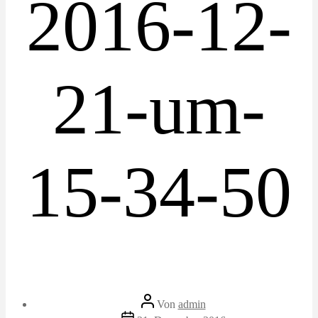
2016-12-
21-um-
15-34-50
Beitragsautor
Von
admin
Veröffentlichungsdatum