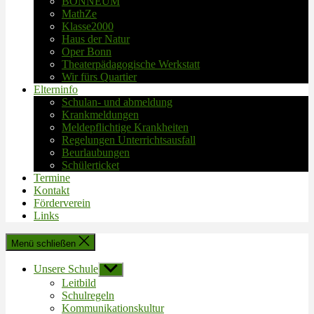
BONNEUM
MathZe
Klasse2000
Haus der Natur
Oper Bonn
Theaterpädagogische Werkstatt
Wir fürs Quartier
Elterninfo
Schulan- und abmeldung
Krankmeldungen
Meldepflichtige Krankheiten
Regelungen Unterrichtsausfall
Beurlaubungen
Schülerticket
Termine
Kontakt
Förderverein
Links
Menü schließen
Unsere Schule
Untermenü
anzeigen
Leitbild
Schulregeln
Kommunikationskultur