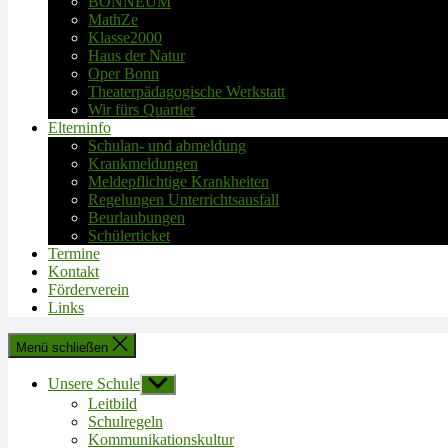
BONNEUM
MathZe
Klasse2000
Haus der Natur
Oper Bonn
Theaterpädagogische Werkstatt
Wir fürs Quartier
Elterninfo
Schulan- und abmeldung
Krankmeldungen
Meldepflichtige Krankheiten
Regelungen Unterrichtsausfall
Beurlaubungen
Schülerticket
Termine
Kontakt
Förderverein
Links
Menü schließen
Unsere Schule
Untermenü
anzeigen
Leitbild
Schulregeln
Kommunikationskultur