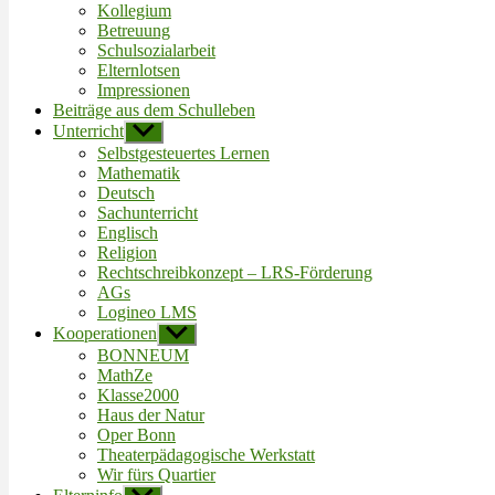
Kollegium
Betreuung
Schulsozialarbeit
Elternlotsen
Impressionen
Beiträge aus dem Schulleben
Unterricht
Untermenü
anzeigen
Selbstgesteuertes Lernen
Mathematik
Deutsch
Sachunterricht
Englisch
Religion
Rechtschreibkonzept – LRS-Förderung
AGs
Logineo LMS
Kooperationen
Untermenü
anzeigen
BONNEUM
MathZe
Klasse2000
Haus der Natur
Oper Bonn
Theaterpädagogische Werkstatt
Wir fürs Quartier