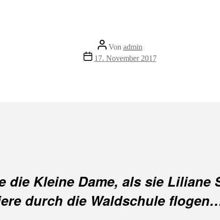
Beitragsautor
Von
admin
Veröffentlichungsdatum
17. November 2017
gte die Kleine Dame, als sie Lilian
Tiere durch die Waldschule flogen