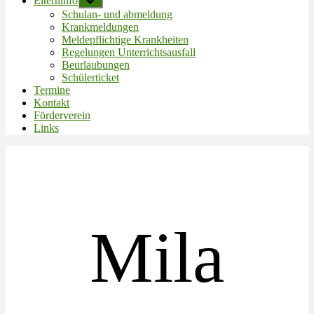
Elterninfo
Untermenü
anzeigen
Schulan- und abmeldung
Krankmeldungen
Meldepflichtige Krankheiten
Regelungen Unterrichtsausfall
Beurlaubungen
Schülerticket
Termine
Kontakt
Förderverein
Links
Mila