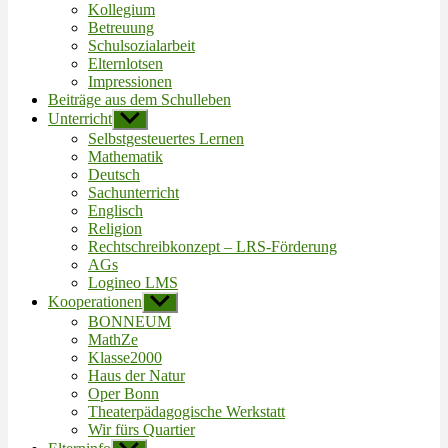
Kollegium
Betreuung
Schulsozialarbeit
Elternlotsen
Impressionen
Beiträge aus dem Schulleben
Unterricht
Untermenü
anzeigen
Selbstgesteuertes Lernen
Mathematik
Deutsch
Sachunterricht
Englisch
Religion
Rechtschreibkonzept – LRS-Förderung
AGs
Logineo LMS
Kooperationen
Untermenü
anzeigen
BONNEUM
MathZe
Klasse2000
Haus der Natur
Oper Bonn
Theaterpädagogische Werkstatt
Wir fürs Quartier