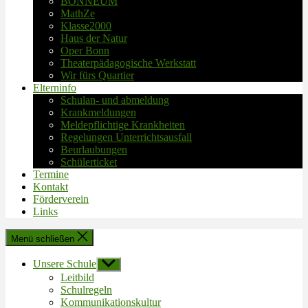
BONNEUM
MathZe
Klasse2000
Haus der Natur
Oper Bonn
Theaterpädagogische Werkstatt
Wir fürs Quartier
Elterninfo
Schulan- und abmeldung
Krankmeldungen
Meldepflichtige Krankheiten
Regelungen Unterrichtsausfall
Beurlaubungen
Schülerticket
Termine
Kontakt
Förderverein
Links
Menü schließen
Unsere Schule
Untermenü
anzeigen
Leitbild
Schulregeln
Kommunikationskultur