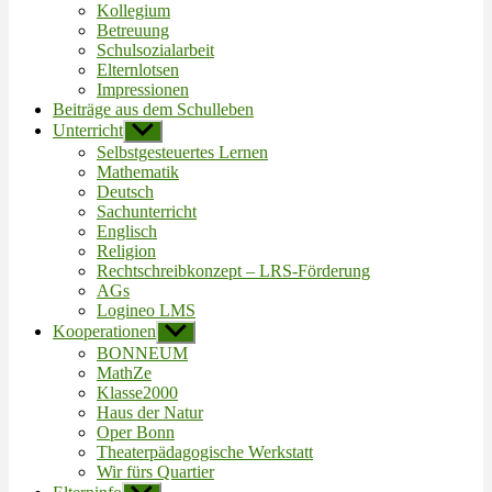
Kollegium
Betreuung
Schulsozialarbeit
Elternlotsen
Impressionen
Beiträge aus dem Schulleben
Unterricht
Untermenü
anzeigen
Selbstgesteuertes Lernen
Mathematik
Deutsch
Sachunterricht
Englisch
Religion
Rechtschreibkonzept – LRS-Förderung
AGs
Logineo LMS
Kooperationen
Untermenü
anzeigen
BONNEUM
MathZe
Klasse2000
Haus der Natur
Oper Bonn
Theaterpädagogische Werkstatt
Wir fürs Quartier