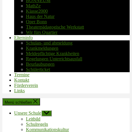
BONNEUM
MathZe
Klasse2000
Haus der Natur
Oper Bonn
Theaterpädagogische Werkstatt
Wir fürs Quartier
Elterninfo
Schulan- und abmeldung
Krankmeldungen
Meldepflichtige Krankheiten
Regelungen Unterrichtsausfall
Beurlaubungen
Schülerticket
Termine
Kontakt
Förderverein
Links
Menü schließen
Unsere Schule
Untermenü
anzeigen
Leitbild
Schulregeln
Kommunikationskultur