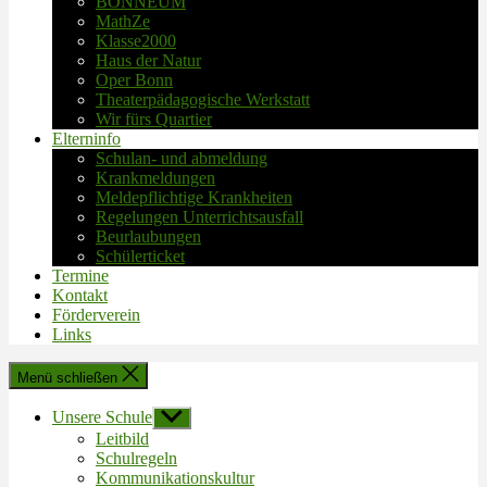
BONNEUM
MathZe
Klasse2000
Haus der Natur
Oper Bonn
Theaterpädagogische Werkstatt
Wir fürs Quartier
Elterninfo
Schulan- und abmeldung
Krankmeldungen
Meldepflichtige Krankheiten
Regelungen Unterrichtsausfall
Beurlaubungen
Schülerticket
Termine
Kontakt
Förderverein
Links
Menü schließen
Unsere Schule
Untermenü
anzeigen
Leitbild
Schulregeln
Kommunikationskultur