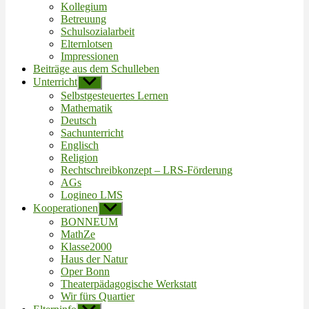
Kollegium
Betreuung
Schulsozialarbeit
Elternlotsen
Impressionen
Beiträge aus dem Schulleben
Unterricht
Untermenü
anzeigen
Selbstgesteuertes Lernen
Mathematik
Deutsch
Sachunterricht
Englisch
Religion
Rechtschreibkonzept – LRS-Förderung
AGs
Logineo LMS
Kooperationen
Untermenü
anzeigen
BONNEUM
MathZe
Klasse2000
Haus der Natur
Oper Bonn
Theaterpädagogische Werkstatt
Wir fürs Quartier