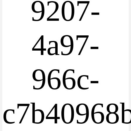
9207-
4a97-
966c-
c7b40968