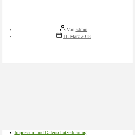
Beitragsautor
Von
admin
Veröffentlichungsdatum
11. März 2018
Impressum und Datenschutzerklärung