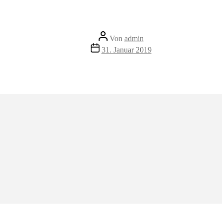
Beitragsautor
Von
admin
Veröffentlichungsdatum
31. Januar 2019