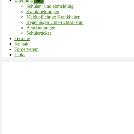
Elterninfo
Untermenü
anzeigen
Schulan- und abmeldung
Krankmeldungen
Meldepflichtige Krankheiten
Regelungen Unterrichtsausfall
Beurlaubungen
Schülerticket
Termine
Kontakt
Förderverein
Links