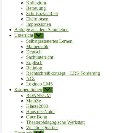
Kollegium
Betreuung
Schulsozialarbeit
Elternlotsen
Impressionen
Beiträge aus dem Schulleben
Unterricht
Untermenü
anzeigen
Selbstgesteuertes Lernen
Mathematik
Deutsch
Sachunterricht
Englisch
Religion
Rechtschreibkonzept – LRS-Förderung
AGs
Logineo LMS
Kooperationen
Untermenü
anzeigen
BONNEUM
MathZe
Klasse2000
Haus der Natur
Oper Bonn
Theaterpädagogische Werkstatt
Wir fürs Quartier