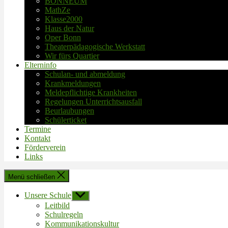
BONNEUM
MathZe
Klasse2000
Haus der Natur
Oper Bonn
Theaterpädagogische Werkstatt
Wir fürs Quartier
Elterninfo
Schulan- und abmeldung
Krankmeldungen
Meldepflichtige Krankheiten
Regelungen Unterrichtsausfall
Beurlaubungen
Schülerticket
Termine
Kontakt
Förderverein
Links
Menü schließen
Unsere Schule
Untermenü
anzeigen
Leitbild
Schulregeln
Kommunikationskultur