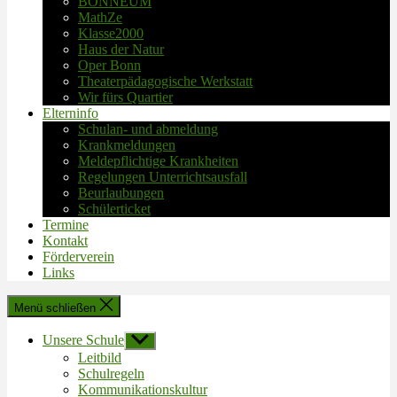
BONNEUM
MathZe
Klasse2000
Haus der Natur
Oper Bonn
Theaterpädagogische Werkstatt
Wir fürs Quartier
Elterninfo
Schulan- und abmeldung
Krankmeldungen
Meldepflichtige Krankheiten
Regelungen Unterrichtsausfall
Beurlaubungen
Schülerticket
Termine
Kontakt
Förderverein
Links
Menü schließen
Unsere Schule
Untermenü
anzeigen
Leitbild
Schulregeln
Kommunikationskultur