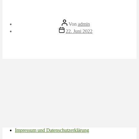
Beitragsautor
Von
admin
Veröffentlichungsdatum
22. Juni 2022
Impressum und Datenschutzerklärung