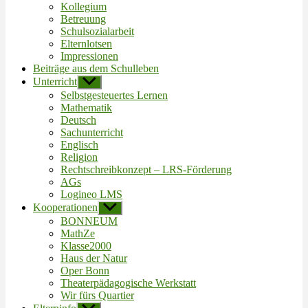
Kollegium
Betreuung
Schulsozialarbeit
Elternlotsen
Impressionen
Beiträge aus dem Schulleben
Unterricht
Untermenü
anzeigen
Selbstgesteuertes Lernen
Mathematik
Deutsch
Sachunterricht
Englisch
Religion
Rechtschreibkonzept – LRS-Förderung
AGs
Logineo LMS
Kooperationen
Untermenü
anzeigen
BONNEUM
MathZe
Klasse2000
Haus der Natur
Oper Bonn
Theaterpädagogische Werkstatt
Wir fürs Quartier