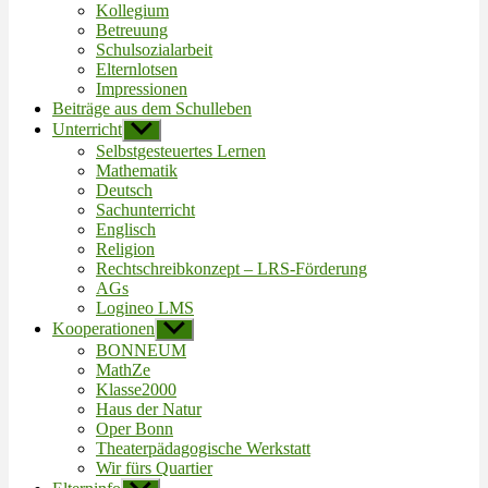
Kollegium
Betreuung
Schulsozialarbeit
Elternlotsen
Impressionen
Beiträge aus dem Schulleben
Unterricht
Untermenü
anzeigen
Selbstgesteuertes Lernen
Mathematik
Deutsch
Sachunterricht
Englisch
Religion
Rechtschreibkonzept – LRS-Förderung
AGs
Logineo LMS
Kooperationen
Untermenü
anzeigen
BONNEUM
MathZe
Klasse2000
Haus der Natur
Oper Bonn
Theaterpädagogische Werkstatt
Wir fürs Quartier