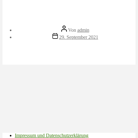
Beitragsautor
Von
admin
Veröffentlichungsdatum
29. September 2021
Impressum und Datenschutzerklärung