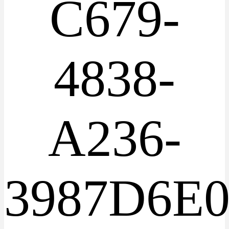
C679-
4838-
A236-
3987D6E