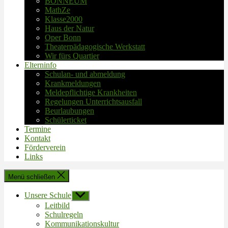
BONNEUM
MathZe
Klasse2000
Haus der Natur
Oper Bonn
Theaterpädagogische Werkstatt
Wir fürs Quartier
Elterninfo
Schulan- und abmeldung
Krankmeldungen
Meldepflichtige Krankheiten
Regelungen Unterrichtsausfall
Beurlaubungen
Schülerticket
Termine
Kontakt
Förderverein
Links
Menü schließen
Unsere Schule
Untermenü
anzeigen
Leitbild
Schulregeln
Kommunikationskultur