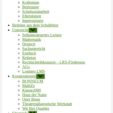
Kollegium
Betreuung
Schulsozialarbeit
Elternlotsen
Impressionen
Beiträge aus dem Schulleben
Unterricht
Untermenü
anzeigen
Selbstgesteuertes Lernen
Mathematik
Deutsch
Sachunterricht
Englisch
Religion
Rechtschreibkonzept – LRS-Förderung
AGs
Logineo LMS
Kooperationen
Untermenü
anzeigen
BONNEUM
MathZe
Klasse2000
Haus der Natur
Oper Bonn
Theaterpädagogische Werkstatt
Wir fürs Quartier