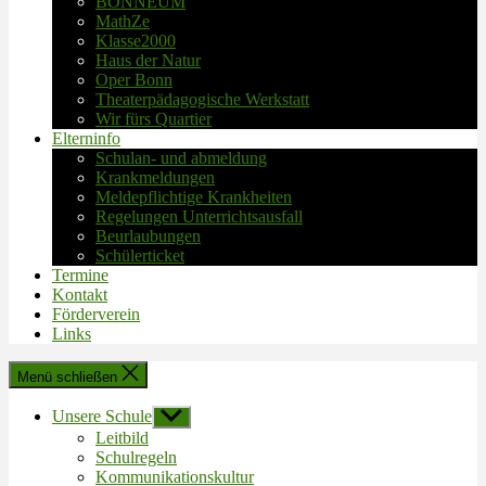
BONNEUM
MathZe
Klasse2000
Haus der Natur
Oper Bonn
Theaterpädagogische Werkstatt
Wir fürs Quartier
Elterninfo
Schulan- und abmeldung
Krankmeldungen
Meldepflichtige Krankheiten
Regelungen Unterrichtsausfall
Beurlaubungen
Schülerticket
Termine
Kontakt
Förderverein
Links
Menü schließen
Unsere Schule
Untermenü
anzeigen
Leitbild
Schulregeln
Kommunikationskultur