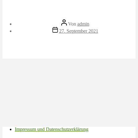
Beitragsautor
Von
admin
Veröffentlichungsdatum
27. September 2021
Impressum und Datenschutzerklärung