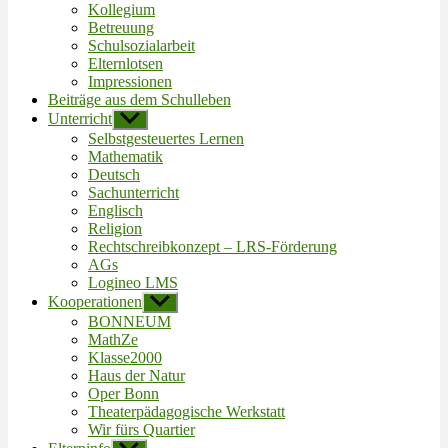
Kollegium
Betreuung
Schulsozialarbeit
Elternlotsen
Impressionen
Beiträge aus dem Schulleben
Unterricht
Untermenü
anzeigen
Selbstgesteuertes Lernen
Mathematik
Deutsch
Sachunterricht
Englisch
Religion
Rechtschreibkonzept – LRS-Förderung
AGs
Logineo LMS
Kooperationen
Untermenü
anzeigen
BONNEUM
MathZe
Klasse2000
Haus der Natur
Oper Bonn
Theaterpädagogische Werkstatt
Wir fürs Quartier