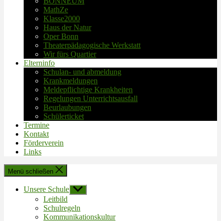
BONNEUM
MathZe
Klasse2000
Haus der Natur
Oper Bonn
Theaterpädagogische Werkstatt
Wir fürs Quartier
Elterninfo
Schulan- und abmeldung
Krankmeldungen
Meldepflichtige Krankheiten
Regelungen Unterrichtsausfall
Beurlaubungen
Schülerticket
Termine
Kontakt
Förderverein
Links
Menü schließen
Unsere Schule
Untermenü
anzeigen
Leitbild
Schulregeln
Kommunikationskultur