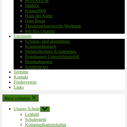
BONNEUM
MathZe
Klasse2000
Haus der Natur
Oper Bonn
Theaterpädagogische Werkstatt
Wir fürs Quartier
Elterninfo
Schulan- und abmeldung
Krankmeldungen
Meldepflichtige Krankheiten
Regelungen Unterrichtsausfall
Beurlaubungen
Schülerticket
Termine
Kontakt
Förderverein
Links
Menü schließen
Unsere Schule
Untermenü
anzeigen
Leitbild
Schulregeln
Kommunikationskultur