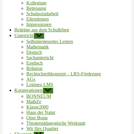
Kollegium
Betreuung
Schulsozialarbeit
Elternlotsen
Impressionen
Beiträge aus dem Schulleben
Unterricht
Untermenü
anzeigen
Selbstgesteuertes Lernen
Mathematik
Deutsch
Sachunterricht
Englisch
Religion
Rechtschreibkonzept – LRS-Förderung
AGs
Logineo LMS
Kooperationen
Untermenü
anzeigen
BONNEUM
MathZe
Klasse2000
Haus der Natur
Oper Bonn
Theaterpädagogische Werkstatt
Wir fürs Quartier