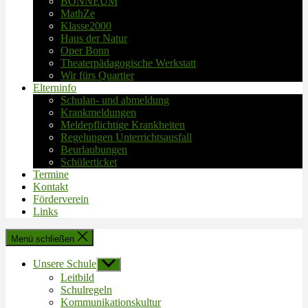
BONNEUM
MathZe
Klasse2000
Haus der Natur
Oper Bonn
Theaterpädagogische Werkstatt
Wir fürs Quartier
Elterninfo
Schulan- und abmeldung
Krankmeldungen
Meldepflichtige Krankheiten
Regelungen Unterrichtsausfall
Beurlaubungen
Schülerticket
Termine
Kontakt
Förderverein
Links
Menü schließen
Unsere Schule
Untermenü
anzeigen
Leitbild
Schulregeln
Kommunikationskultur