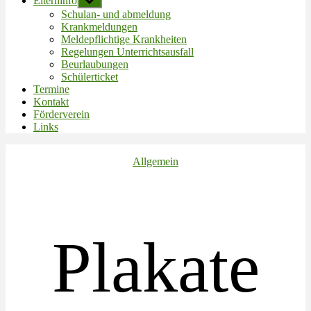
Elterninfo
Untermenü
anzeigen
Schulan- und abmeldung
Krankmeldungen
Meldepflichtige Krankheiten
Regelungen Unterrichtsausfall
Beurlaubungen
Schülerticket
Termine
Kontakt
Förderverein
Links
Kategorien
Allgemein
Plakate