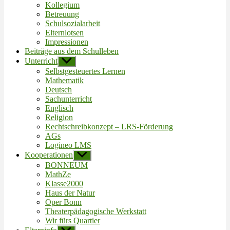
Kollegium
Betreuung
Schulsozialarbeit
Elternlotsen
Impressionen
Beiträge aus dem Schulleben
Unterricht
Untermenü
anzeigen
Selbstgesteuertes Lernen
Mathematik
Deutsch
Sachunterricht
Englisch
Religion
Rechtschreibkonzept – LRS-Förderung
AGs
Logineo LMS
Kooperationen
Untermenü
anzeigen
BONNEUM
MathZe
Klasse2000
Haus der Natur
Oper Bonn
Theaterpädagogische Werkstatt
Wir fürs Quartier