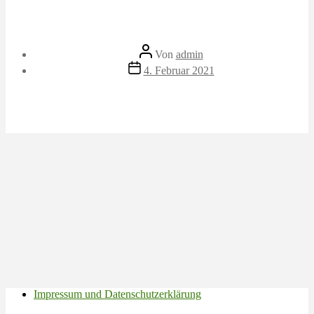
Beitragsautor
Von
admin
Veröffentlichungsdatum
4. Februar 2021
Impressum und Datenschutzerklärung