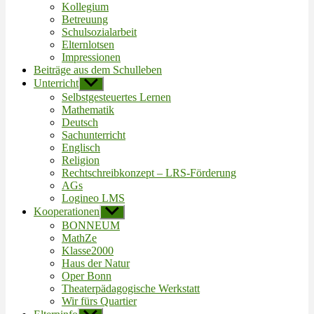
Kollegium
Betreuung
Schulsozialarbeit
Elternlotsen
Impressionen
Beiträge aus dem Schulleben
Unterricht
Untermenü
anzeigen
Selbstgesteuertes Lernen
Mathematik
Deutsch
Sachunterricht
Englisch
Religion
Rechtschreibkonzept – LRS-Förderung
AGs
Logineo LMS
Kooperationen
Untermenü
anzeigen
BONNEUM
MathZe
Klasse2000
Haus der Natur
Oper Bonn
Theaterpädagogische Werkstatt
Wir fürs Quartier