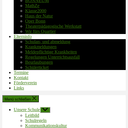
BONNEUM
MathZe
Klasse2000
Haus der Natur
Oper Bonn
Theaterpädagogische Werkstatt
Wir fürs Quartier
Elterninfo
Schulan- und abmeldung
Krankmeldungen
Meldepflichtige Krankheiten
Regelungen Unterrichtsausfall
Beurlaubungen
Schülerticket
Termine
Kontakt
Förderverein
Links
Menü schließen
Unsere Schule
Untermenü
anzeigen
Leitbild
Schulregeln
Kommunikationskultur