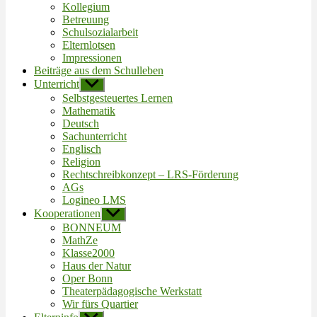
Kollegium
Betreuung
Schulsozialarbeit
Elternlotsen
Impressionen
Beiträge aus dem Schulleben
Unterricht
Untermenü
anzeigen
Selbstgesteuertes Lernen
Mathematik
Deutsch
Sachunterricht
Englisch
Religion
Rechtschreibkonzept – LRS-Förderung
AGs
Logineo LMS
Kooperationen
Untermenü
anzeigen
BONNEUM
MathZe
Klasse2000
Haus der Natur
Oper Bonn
Theaterpädagogische Werkstatt
Wir fürs Quartier