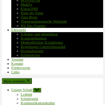
BONNEUM
MathZe
Klasse2000
Haus der Natur
Oper Bonn
Theaterpädagogische Werkstatt
Wir fürs Quartier
Elterninfo
Schulan- und abmeldung
Krankmeldungen
Meldepflichtige Krankheiten
Regelungen Unterrichtsausfall
Beurlaubungen
Schülerticket
Termine
Kontakt
Förderverein
Links
Menü schließen
Unsere Schule
Untermenü
anzeigen
Leitbild
Schulregeln
Kommunikationskultur