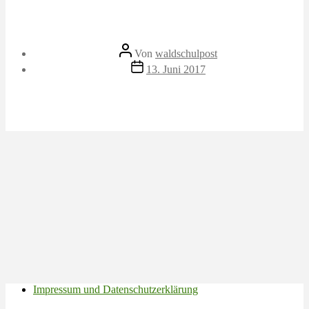
Beitragsautor
Von
waldschulpost
Veröffentlichungsdatum
13. Juni 2017
Impressum und Datenschutzerklärung