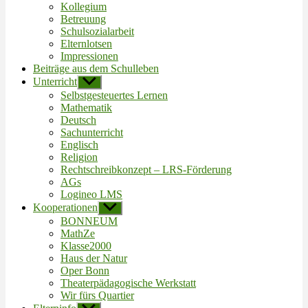
Kollegium
Betreuung
Schulsozialarbeit
Elternlotsen
Impressionen
Beiträge aus dem Schulleben
Unterricht
Untermenü
anzeigen
Selbstgesteuertes Lernen
Mathematik
Deutsch
Sachunterricht
Englisch
Religion
Rechtschreibkonzept – LRS-Förderung
AGs
Logineo LMS
Kooperationen
Untermenü
anzeigen
BONNEUM
MathZe
Klasse2000
Haus der Natur
Oper Bonn
Theaterpädagogische Werkstatt
Wir fürs Quartier