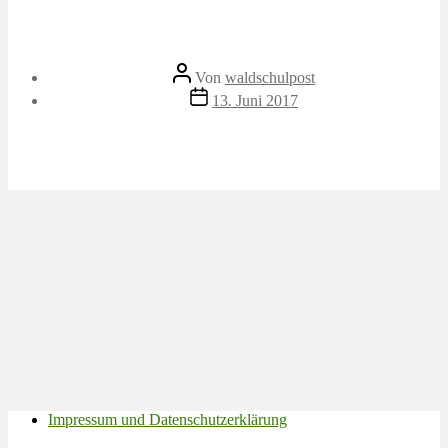
Beitragsautor
Von
waldschulpost
Veröffentlichungsdatum
13. Juni 2017
Impressum und Datenschutzerklärung