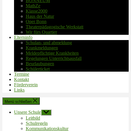
BONNEUM
MathZe
Klasse2000
Haus der Natur
Oper Bonn
Theaterpädagogische Werkstatt
Wir fürs Quartier
Elterninfo
Schulan- und abmeldung
Krankmeldungen
Meldepflichtige Krankheiten
Regelungen Unterrichtsausfall
Beurlaubungen
Schülerticket
Termine
Kontakt
Förderverein
Links
Menü schließen
Unsere Schule
Untermenü
anzeigen
Leitbild
Schulregeln
Kommunikationskultur