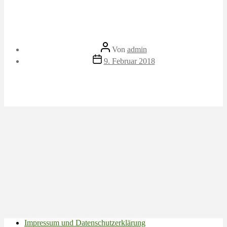
Beitragsautor
Von
admin
Veröffentlichungsdatum
9. Februar 2018
Impressum und Datenschutzerklärung