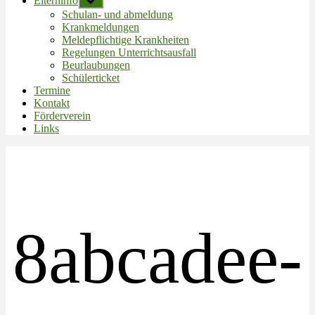
Elterninfo
Untermenü
anzeigen
Schulan- und abmeldung
Krankmeldungen
Meldepflichtige Krankheiten
Regelungen Unterrichtsausfall
Beurlaubungen
Schülerticket
Termine
Kontakt
Förderverein
Links
8abcadee-