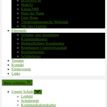
BONNEUM
MathZe
Klasse2000
Haus der Natur
Oper Bonn
Theaterpädagogische Werkstatt
Wir fürs Quartier
Elterninfo
Schulan- und abmeldung
Krankmeldungen
Meldepflichtige Krankheiten
Regelungen Unterrichtsausfall
Beurlaubungen
Schülerticket
Termine
Kontakt
Förderverein
Links
Menü schließen
Unsere Schule
Untermenü
anzeigen
Leitbild
Schulregeln
Kommunikationskultur