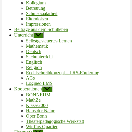
Kollegium
Betreuung
Schulsozialarbeit
Elternlotsen
Impressionen
Beiträge aus dem Schulleben
Unterricht
Untermenü
anzeigen
Selbstgesteuertes Lernen
Mathematik
Deutsch
Sachunterricht
Englisch
Religion
Rechtschreibkonzept – LRS-Förderung
AGs
Logineo LMS
Kooperationen
Untermenü
anzeigen
BONNEUM
MathZe
Klasse2000
Haus der Natur
Oper Bonn
Theaterpädagogische Werkstatt
Wir fürs Quartier