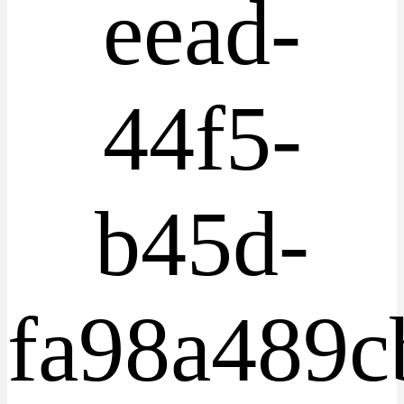
eead-
44f5-
b45d-
fa98a489c