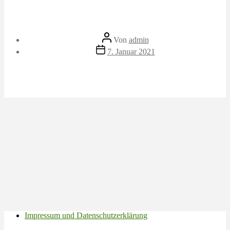
Beitragsautor
Von
admin
Veröffentlichungsdatum
7. Januar 2021
Impressum und Datenschutzerklärung