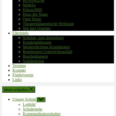
BONNEUM
MathZe
Klasse2000
Haus der Natur
Oper Bonn
Theaterpädagogische Werkstatt
Wir fürs Quartier
Elterninfo
Schulan- und abmeldung
Krankmeldungen
Meldepflichtige Krankheiten
Regelungen Unterrichtsausfall
Beurlaubungen
Schülerticket
Termine
Kontakt
Förderverein
Links
Menü schließen
Unsere Schule
Untermenü
anzeigen
Leitbild
Schulregeln
Kommunikationskultur