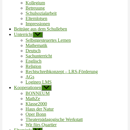
Kollegium
Betreuung
Schulsozialarbeit
Elternlotsen
Impressionen
Beiträge aus dem Schulleben
Unterricht
Untermenü
anzeigen
Selbstgesteuertes Lernen
Mathematik
Deutsch
Sachunterricht
Englisch
Religion
Rechtschreibkonzept – LRS-Förderung
AGs
Logineo LMS
Kooperationen
Untermenü
anzeigen
BONNEUM
MathZe
Klasse2000
Haus der Natur
Oper Bonn
Theaterpädagogische Werkstatt
Wir fürs Quartier