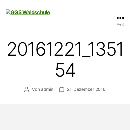
Menü
GGS
Waldschule
20161221_1351
54
Von
admin
21. Dezember 2016
Beitragsautor
Veröffentlichungsdatum