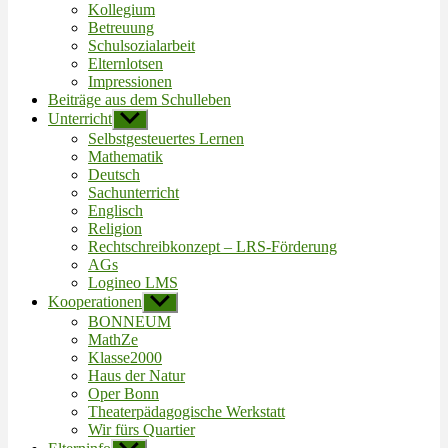
Kollegium
Betreuung
Schulsozialarbeit
Elternlotsen
Impressionen
Beiträge aus dem Schulleben
Unterricht
Untermenü
anzeigen
Selbstgesteuertes Lernen
Mathematik
Deutsch
Sachunterricht
Englisch
Religion
Rechtschreibkonzept – LRS-Förderung
AGs
Logineo LMS
Kooperationen
Untermenü
anzeigen
BONNEUM
MathZe
Klasse2000
Haus der Natur
Oper Bonn
Theaterpädagogische Werkstatt
Wir fürs Quartier