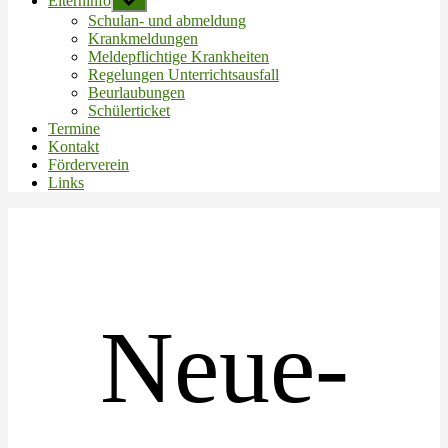
Elterninfo
Untermenü
anzeigen
Schulan- und abmeldung
Krankmeldungen
Meldepflichtige Krankheiten
Regelungen Unterrichtsausfall
Beurlaubungen
Schülerticket
Termine
Kontakt
Förderverein
Links
Neue-