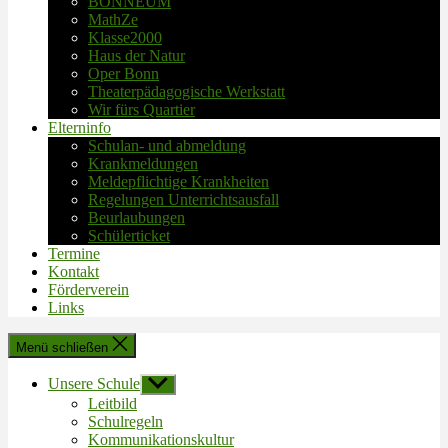
BONNEUM
MathZe
Klasse2000
Haus der Natur
Oper Bonn
Theaterpädagogische Werkstatt
Wir fürs Quartier
Elterninfo
Schulan- und abmeldung
Krankmeldungen
Meldepflichtige Krankheiten
Regelungen Unterrichtsausfall
Beurlaubungen
Schülerticket
Termine
Kontakt
Förderverein
Links
Menü schließen
Unsere Schule
Untermenü
anzeigen
Leitbild
Schulregeln
Kommunikationskultur