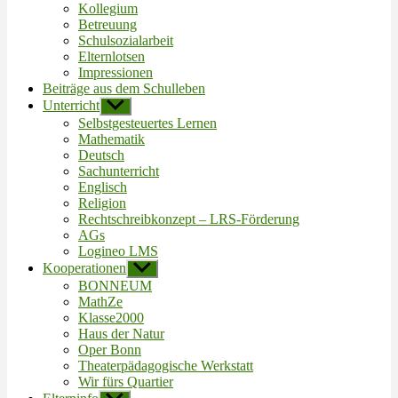
Kollegium
Betreuung
Schulsozialarbeit
Elternlotsen
Impressionen
Beiträge aus dem Schulleben
Unterricht
Untermenü
anzeigen
Selbstgesteuertes Lernen
Mathematik
Deutsch
Sachunterricht
Englisch
Religion
Rechtschreibkonzept – LRS-Förderung
AGs
Logineo LMS
Kooperationen
Untermenü
anzeigen
BONNEUM
MathZe
Klasse2000
Haus der Natur
Oper Bonn
Theaterpädagogische Werkstatt
Wir fürs Quartier