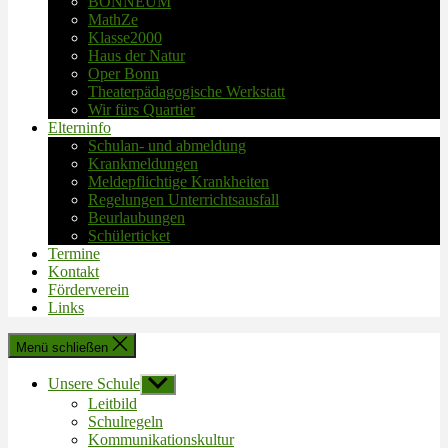
BONNEUM
MathZe
Klasse2000
Haus der Natur
Oper Bonn
Theaterpädagogische Werkstatt
Wir fürs Quartier
Elterninfo
Schulan- und abmeldung
Krankmeldungen
Meldepflichtige Krankheiten
Regelungen Unterrichtsausfall
Beurlaubungen
Schülerticket
Termine
Kontakt
Förderverein
Links
Menü schließen
Unsere Schule
Untermenü
anzeigen
Leitbild
Schulregeln
Kommunikationskultur