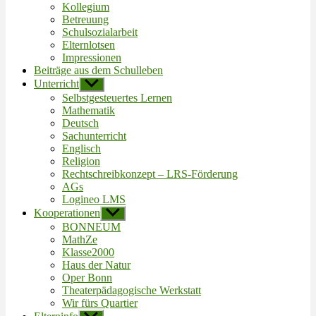
Kollegium
Betreuung
Schulsozialarbeit
Elternlotsen
Impressionen
Beiträge aus dem Schulleben
Unterricht
Untermenü
anzeigen
Selbstgesteuertes Lernen
Mathematik
Deutsch
Sachunterricht
Englisch
Religion
Rechtschreibkonzept – LRS-Förderung
AGs
Logineo LMS
Kooperationen
Untermenü
anzeigen
BONNEUM
MathZe
Klasse2000
Haus der Natur
Oper Bonn
Theaterpädagogische Werkstatt
Wir fürs Quartier