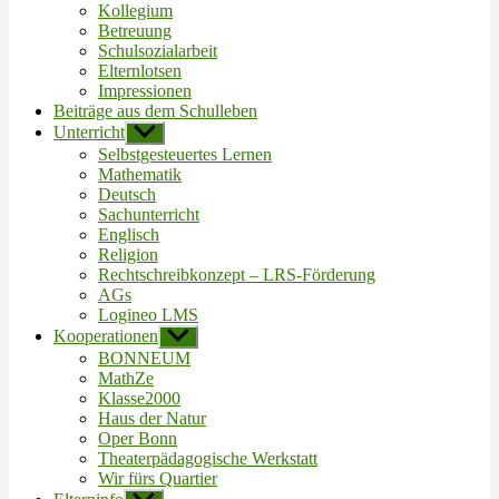
Kollegium
Betreuung
Schulsozialarbeit
Elternlotsen
Impressionen
Beiträge aus dem Schulleben
Unterricht
Untermenü
anzeigen
Selbstgesteuertes Lernen
Mathematik
Deutsch
Sachunterricht
Englisch
Religion
Rechtschreibkonzept – LRS-Förderung
AGs
Logineo LMS
Kooperationen
Untermenü
anzeigen
BONNEUM
MathZe
Klasse2000
Haus der Natur
Oper Bonn
Theaterpädagogische Werkstatt
Wir fürs Quartier