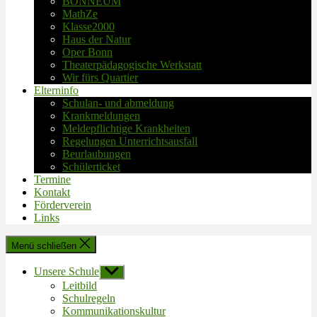
BONNEUM
MathZe
Klasse2000
Haus der Natur
Oper Bonn
Theaterpädagogische Werkstatt
Wir fürs Quartier
Elterninfo
Schulan- und abmeldung
Krankmeldungen
Meldepflichtige Krankheiten
Regelungen Unterrichtsausfall
Beurlaubungen
Schülerticket
Termine
Kontakt
Förderverein
Links
Menü schließen
Unsere Schule
Untermenü
anzeigen
Leitbild
Schulregeln
Kommunikationskultur