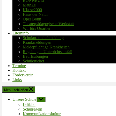
BONNEUM
MathZe
Klasse2000
Haus der Natur
Oper Bonn
Theaterpädagogische Werkstatt
Wir fürs Quartier
Elterninfo
Schulan- und abmeldung
Krankmeldungen
Meldepflichtige Krankheiten
Regelungen Unterrichtsausfall
Beurlaubungen
Schülerticket
Termine
Kontakt
Förderverein
Links
Menü schließen
Unsere Schule
Untermenü
anzeigen
Leitbild
Schulregeln
Kommunikationskultur