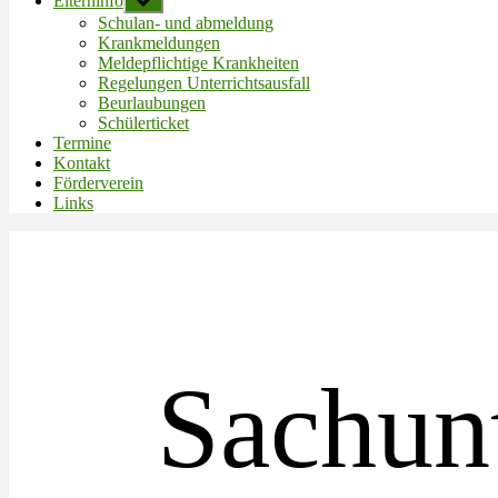
Elterninfo
Untermenü
anzeigen
Schulan- und abmeldung
Krankmeldungen
Meldepflichtige Krankheiten
Regelungen Unterrichtsausfall
Beurlaubungen
Schülerticket
Termine
Kontakt
Förderverein
Links
Sachun