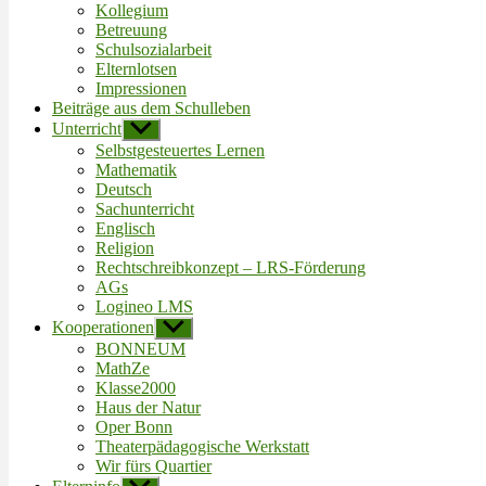
Kollegium
Betreuung
Schulsozialarbeit
Elternlotsen
Impressionen
Beiträge aus dem Schulleben
Unterricht
Untermenü
anzeigen
Selbstgesteuertes Lernen
Mathematik
Deutsch
Sachunterricht
Englisch
Religion
Rechtschreibkonzept – LRS-Förderung
AGs
Logineo LMS
Kooperationen
Untermenü
anzeigen
BONNEUM
MathZe
Klasse2000
Haus der Natur
Oper Bonn
Theaterpädagogische Werkstatt
Wir fürs Quartier