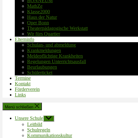
BONNEUM
MathZe
Klasse2000
Haus der Natur
Oper Bonn
Theaterpädagogische Werkstatt
Wir fürs Quartier
Elterninfo
Schulan- und abmeldung
Krankmeldungen
Meldepflichtige Krankheiten
Regelungen Unterrichtsausfall
Beurlaubungen
Schülerticket
Termine
Kontakt
Förderverein
Links
Menü schließen
Unsere Schule
Untermenü
anzeigen
Leitbild
Schulregeln
Kommunikationskultur