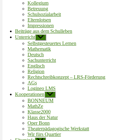
Kollegium
Betreuung
Schulsozialarbeit
Elternlotsen
Impressionen
Beiträge aus dem Schulleben
Unterricht
Untermenü
anzeigen
Selbstgesteuertes Lernen
Mathematik
Deutsch
Sachunterricht
Englisch
Religion
Rechtschreibkonzept – LRS-Förderung
AGs
Logineo LMS
Kooperationen
Untermenü
anzeigen
BONNEUM
MathZe
Klasse2000
Haus der Natur
Oper Bonn
Theaterpädagogische Werkstatt
Wir fürs Quartier