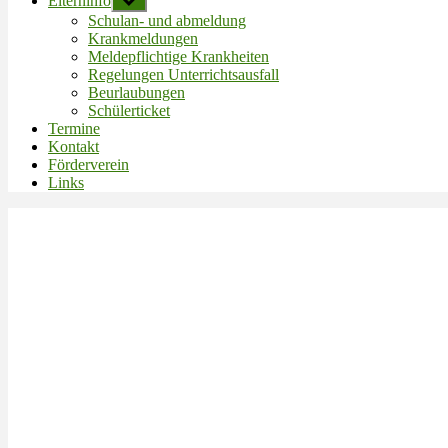
Elterninfo
Untermenü
anzeigen
Schulan- und abmeldung
Krankmeldungen
Meldepflichtige Krankheiten
Regelungen Unterrichtsausfall
Beurlaubungen
Schülerticket
Termine
Kontakt
Förderverein
Links