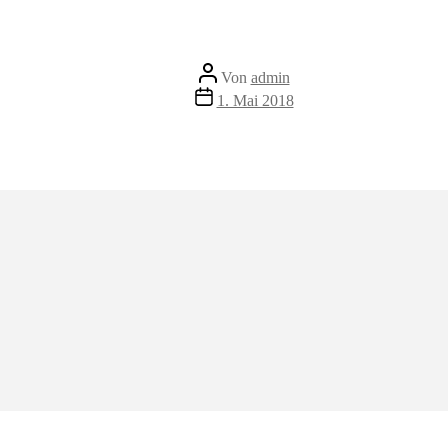
Beitragsautor
Von
admin
Veröffentlichungsdatum
1. Mai 2018