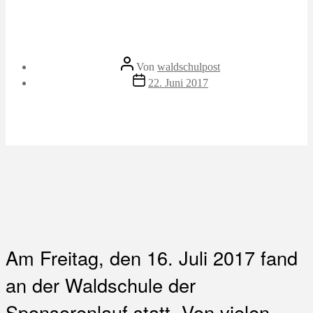
Beitragsautor
Von
waldschulpost
Veröffentlichungsdatum
22. Juni 2017
Am Freitag, den 16. Juli 2017 fand
an der Waldschule
der
Sponsorenlauf statt. Von vielen