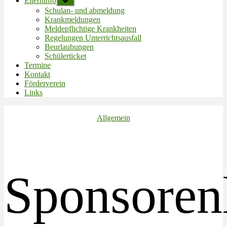
Elterninfo
Untermenü
anzeigen
Schulan- und abmeldung
Krankmeldungen
Meldepflichtige Krankheiten
Regelungen Unterrichtsausfall
Beurlaubungen
Schülerticket
Termine
Kontakt
Förderverein
Links
Kategorien
Allgemein
Sponsoren