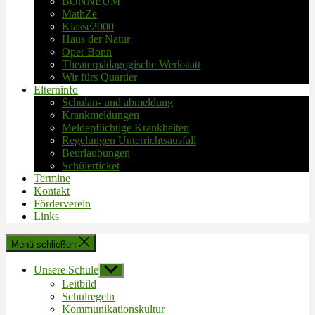
BONNEUM
MathZe
Klasse2000
Haus der Natur
Oper Bonn
Theaterpädagogische Werkstatt
Wir fürs Quartier
Elterninfo
Schulan- und abmeldung
Krankmeldungen
Meldepflichtige Krankheiten
Regelungen Unterrichtsausfall
Beurlaubungen
Schülerticket
Termine
Kontakt
Förderverein
Links
Menü schließen
Unsere Schule
Untermenü
anzeigen
Leitbild
Schulregeln
Kommunikationskultur