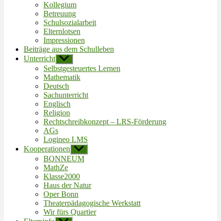
Kollegium
Betreuung
Schulsozialarbeit
Elternlotsen
Impressionen
Beiträge aus dem Schulleben
Unterricht
Untermenü
anzeigen
Selbstgesteuertes Lernen
Mathematik
Deutsch
Sachunterricht
Englisch
Religion
Rechtschreibkonzept – LRS-Förderung
AGs
Logineo LMS
Kooperationen
Untermenü
anzeigen
BONNEUM
MathZe
Klasse2000
Haus der Natur
Oper Bonn
Theaterpädagogische Werkstatt
Wir fürs Quartier