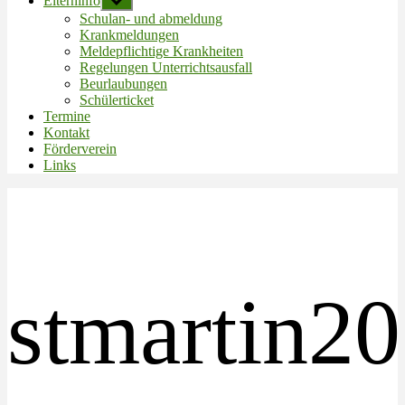
Elterninfo
Untermenü
anzeigen
Schulan- und abmeldung
Krankmeldungen
Meldepflichtige Krankheiten
Regelungen Unterrichtsausfall
Beurlaubungen
Schülerticket
Termine
Kontakt
Förderverein
Links
stmartin2