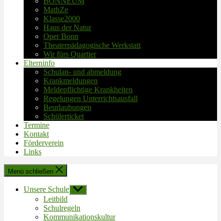
BONNEUM
MathZe
Klasse2000
Haus der Natur
Oper Bonn
Theaterpädagogische Werkstatt
Wir fürs Quartier
Elterninfo
Schulan- und abmeldung
Krankmeldungen
Meldepflichtige Krankheiten
Regelungen Unterrichtsausfall
Beurlaubungen
Schülerticket
Termine
Kontakt
Förderverein
Links
Menü schließen
Unsere Schule
Untermenü
anzeigen
Leitbild
Schulregeln
Kommunikationskultur