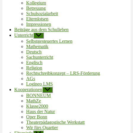
Kollegium
Betreuung
Schulsozialarbeit
Elternlotsen
Impressionen
Beiträge aus dem Schulleben
Unterricht
Untermenü
anzeigen
Selbstgesteuertes Lernen
Mathematik
Deutsch
Sachunterricht
Englisch
Religion
Rechtschreibkonzept – LRS-Förderung
AGs
Logineo LMS
Kooperationen
Untermenü
anzeigen
BONNEUM
MathZe
Klasse2000
Haus der Natur
Oper Bonn
Theaterpädagogische Werkstatt
Wir fürs Quartier