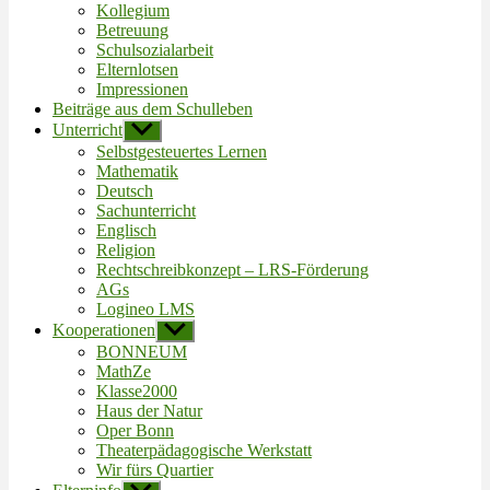
Kollegium
Betreuung
Schulsozialarbeit
Elternlotsen
Impressionen
Beiträge aus dem Schulleben
Unterricht
Untermenü
anzeigen
Selbstgesteuertes Lernen
Mathematik
Deutsch
Sachunterricht
Englisch
Religion
Rechtschreibkonzept – LRS-Förderung
AGs
Logineo LMS
Kooperationen
Untermenü
anzeigen
BONNEUM
MathZe
Klasse2000
Haus der Natur
Oper Bonn
Theaterpädagogische Werkstatt
Wir fürs Quartier