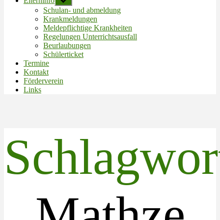
Elterninfo
Untermenü
anzeigen
Schulan- und abmeldung
Krankmeldungen
Meldepflichtige Krankheiten
Regelungen Unterrichtsausfall
Beurlaubungen
Schülerticket
Termine
Kontakt
Förderverein
Links
Schlagwor
Mathze