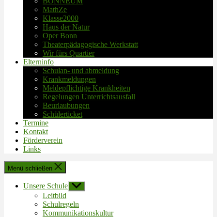
BONNEUM
MathZe
Klasse2000
Haus der Natur
Oper Bonn
Theaterpädagogische Werkstatt
Wir fürs Quartier
Elterninfo
Schulan- und abmeldung
Krankmeldungen
Meldepflichtige Krankheiten
Regelungen Unterrichtsausfall
Beurlaubungen
Schülerticket
Termine
Kontakt
Förderverein
Links
Menü schließen
Unsere Schule
Untermenü
anzeigen
Leitbild
Schulregeln
Kommunikationskultur