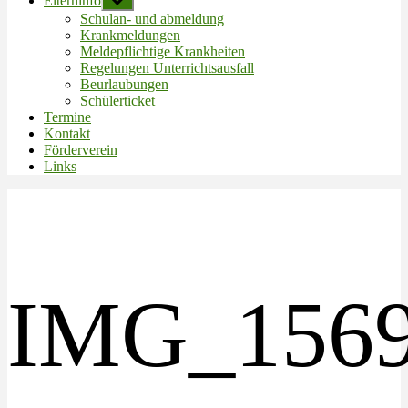
Elterninfo
Untermenü
anzeigen
Schulan- und abmeldung
Krankmeldungen
Meldepflichtige Krankheiten
Regelungen Unterrichtsausfall
Beurlaubungen
Schülerticket
Termine
Kontakt
Förderverein
Links
IMG_156