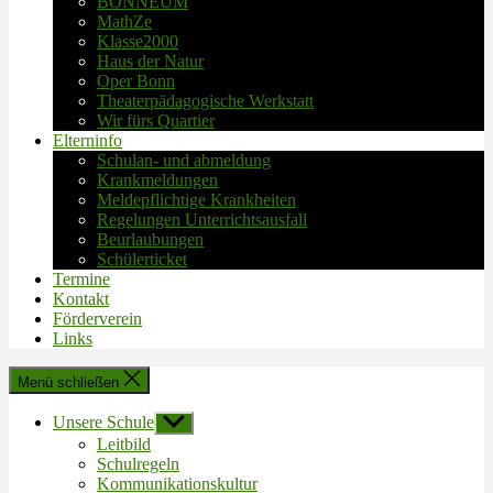
BONNEUM
MathZe
Klasse2000
Haus der Natur
Oper Bonn
Theaterpädagogische Werkstatt
Wir fürs Quartier
Elterninfo
Schulan- und abmeldung
Krankmeldungen
Meldepflichtige Krankheiten
Regelungen Unterrichtsausfall
Beurlaubungen
Schülerticket
Termine
Kontakt
Förderverein
Links
Menü schließen
Unsere Schule
Untermenü
anzeigen
Leitbild
Schulregeln
Kommunikationskultur