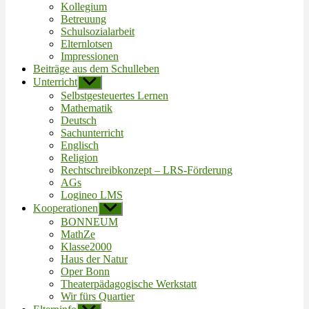
Kollegium
Betreuung
Schulsozialarbeit
Elternlotsen
Impressionen
Beiträge aus dem Schulleben
Unterricht
Untermenü
anzeigen
Selbstgesteuertes Lernen
Mathematik
Deutsch
Sachunterricht
Englisch
Religion
Rechtschreibkonzept – LRS-Förderung
AGs
Logineo LMS
Kooperationen
Untermenü
anzeigen
BONNEUM
MathZe
Klasse2000
Haus der Natur
Oper Bonn
Theaterpädagogische Werkstatt
Wir fürs Quartier