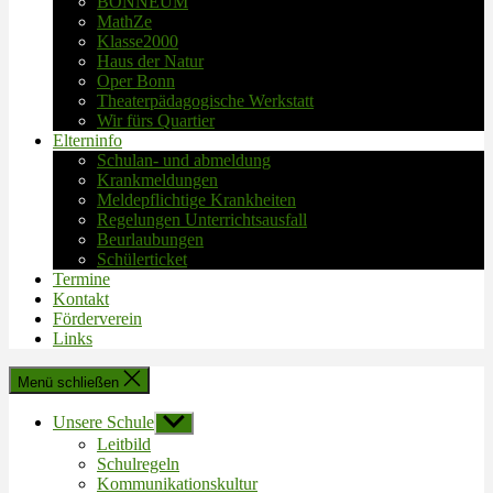
BONNEUM
MathZe
Klasse2000
Haus der Natur
Oper Bonn
Theaterpädagogische Werkstatt
Wir fürs Quartier
Elterninfo
Schulan- und abmeldung
Krankmeldungen
Meldepflichtige Krankheiten
Regelungen Unterrichtsausfall
Beurlaubungen
Schülerticket
Termine
Kontakt
Förderverein
Links
Menü schließen
Unsere Schule
Untermenü
anzeigen
Leitbild
Schulregeln
Kommunikationskultur