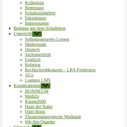
Kollegium
Betreuung
Schulsozialarbeit
Elternlotsen
Impressionen
Beiträge aus dem Schulleben
Unterricht
Untermenü
anzeigen
Selbstgesteuertes Lernen
Mathematik
Deutsch
Sachunterricht
Englisch
Religion
Rechtschreibkonzept – LRS-Förderung
AGs
Logineo LMS
Kooperationen
Untermenü
anzeigen
BONNEUM
MathZe
Klasse2000
Haus der Natur
Oper Bonn
Theaterpädagogische Werkstatt
Wir fürs Quartier