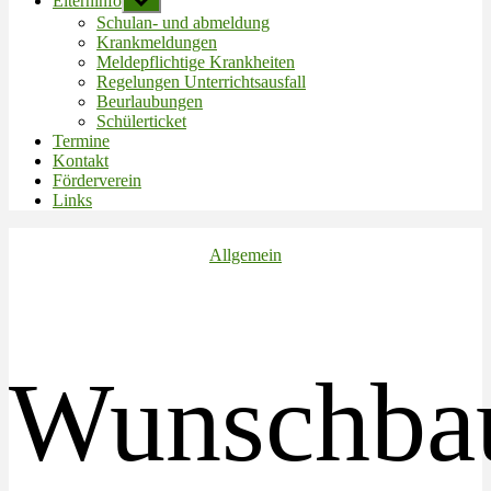
Elterninfo
Untermenü
anzeigen
Schulan- und abmeldung
Krankmeldungen
Meldepflichtige Krankheiten
Regelungen Unterrichtsausfall
Beurlaubungen
Schülerticket
Termine
Kontakt
Förderverein
Links
Kategorien
Allgemein
Wunschb