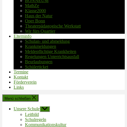
BONNEUM
MathZe
Klasse2000
Haus der Natur
Oper Bonn
Theaterpädagogische Werkstatt
Wir fürs Quartier
Elterninfo
Schulan- und abmeldung
Krankmeldungen
Meldepflichtige Krankheiten
Regelungen Unterrichtsausfall
Beurlaubungen
Schülerticket
Termine
Kontakt
Förderverein
Links
Menü schließen
Unsere Schule
Untermenü
anzeigen
Leitbild
Schulregeln
Kommunikationskultur