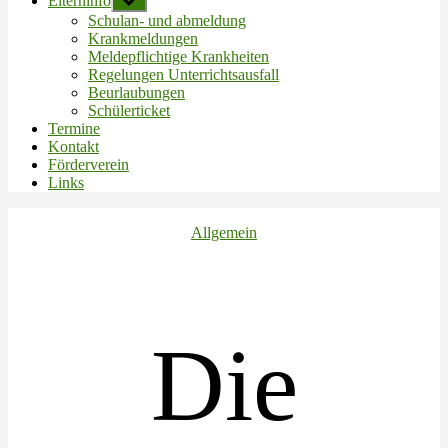
Elterninfo
Untermenü
anzeigen
Schulan- und abmeldung
Krankmeldungen
Meldepflichtige Krankheiten
Regelungen Unterrichtsausfall
Beurlaubungen
Schülerticket
Termine
Kontakt
Förderverein
Links
Kategorien
Allgemein
Die