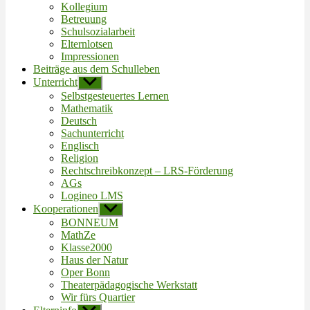
Kollegium
Betreuung
Schulsozialarbeit
Elternlotsen
Impressionen
Beiträge aus dem Schulleben
Unterricht
Untermenü
anzeigen
Selbstgesteuertes Lernen
Mathematik
Deutsch
Sachunterricht
Englisch
Religion
Rechtschreibkonzept – LRS-Förderung
AGs
Logineo LMS
Kooperationen
Untermenü
anzeigen
BONNEUM
MathZe
Klasse2000
Haus der Natur
Oper Bonn
Theaterpädagogische Werkstatt
Wir fürs Quartier