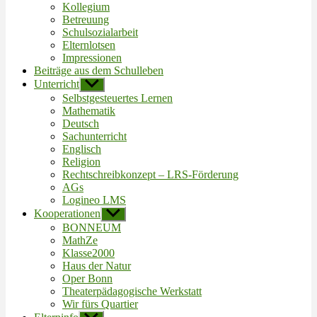
Kollegium
Betreuung
Schulsozialarbeit
Elternlotsen
Impressionen
Beiträge aus dem Schulleben
Unterricht
Untermenü
anzeigen
Selbstgesteuertes Lernen
Mathematik
Deutsch
Sachunterricht
Englisch
Religion
Rechtschreibkonzept – LRS-Förderung
AGs
Logineo LMS
Kooperationen
Untermenü
anzeigen
BONNEUM
MathZe
Klasse2000
Haus der Natur
Oper Bonn
Theaterpädagogische Werkstatt
Wir fürs Quartier