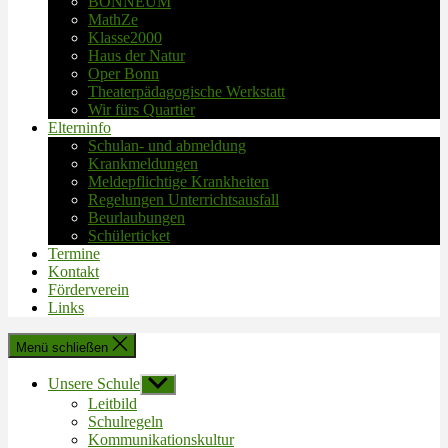
BONNEUM
MathZe
Klasse2000
Haus der Natur
Oper Bonn
Theaterpädagogische Werkstatt
Wir fürs Quartier
Elterninfo
Schulan- und abmeldung
Krankmeldungen
Meldepflichtige Krankheiten
Regelungen Unterrichtsausfall
Beurlaubungen
Schülerticket
Termine
Kontakt
Förderverein
Links
Menü schließen
Unsere Schule
Untermenü
anzeigen
Leitbild
Schulregeln
Kommunikationskultur