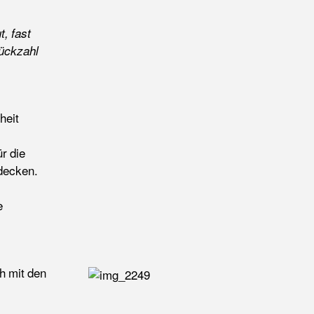
t, fast
tückzahl
heit
ür die
decken.
e
h mit den