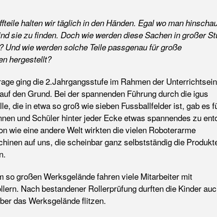
fteile halten wir täglich in den Händen. Egal wo man hinschau
sind sie zu finden. Doch wie werden diese Sachen in großer S
 Und wie werden solche Teile passgenau für große
n hergestellt?
rage ging die
2.Jahrgangsstufe im Rahmen der Unterrichtsein
 auf den Grund. Bei der spannenden Führung durch die igus
e, die in etwa so groß wie sieben Fussballfelder ist, gab es f
nnen und Schüler hinter jeder Ecke etwas spannendes zu ent
on wie eine andere Welt wirkten die vielen Roboterarme
hinen auf uns, die scheinbar ganz selbstständig die Produkt
n.
m so großen
Werksgelände fahren viele Mitarbeiter mit
ollern. Nach bestandener Rollerprüfung durften die Kinder auc
über das Werksgelände flitzen.