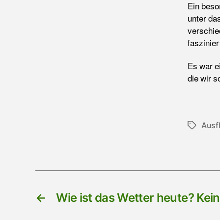
Ein beso
unter da
verschie
faszinier
Es war e
die wir 
Ausf
Schlagwö
←
Wie ist das Wetter heute? Kein