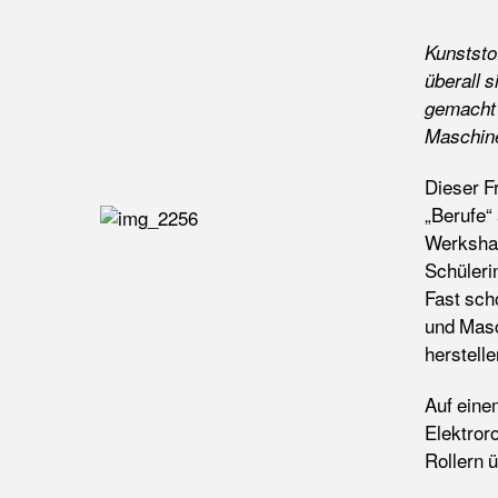
Kunststof
überall 
gemacht?
Maschine
Dieser F
„Berufe“
Werkshall
Schüleri
Fast sch
und Masc
herstelle
Auf eine
Elektror
Rollern 