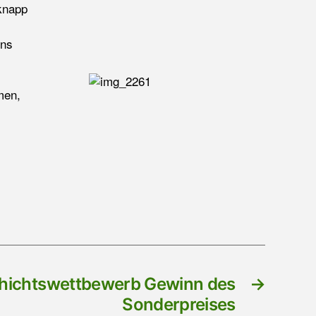
 knapp
uns
men,
hichtswettbewerb Gewinn des
→
Sonderpreises