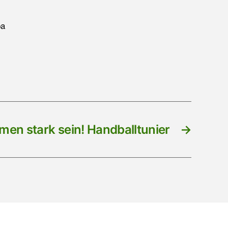
pa
en stark sein! Handballtunier
→