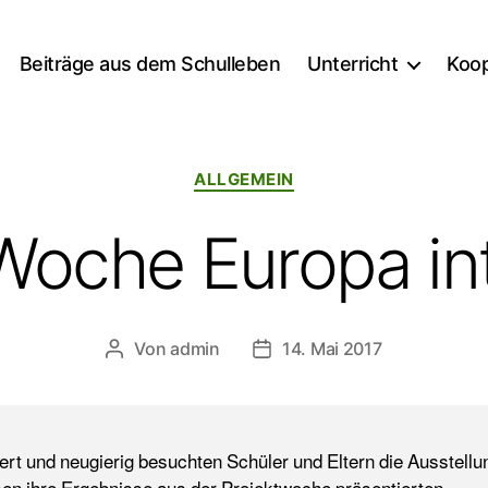
Beiträge aus dem Schulleben
Unterricht
Koop
Kategorien
ALLGEMEIN
Woche Europa in
Von
admin
14. Mai 2017
Beitragsautor
Veröffentlichungsdatum
iert und neugierig besuchten Schüler und Eltern
die Ausstellun