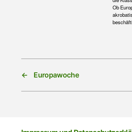
die Klas
Ob Europ
akrobati
beschäft
←
Europawoche